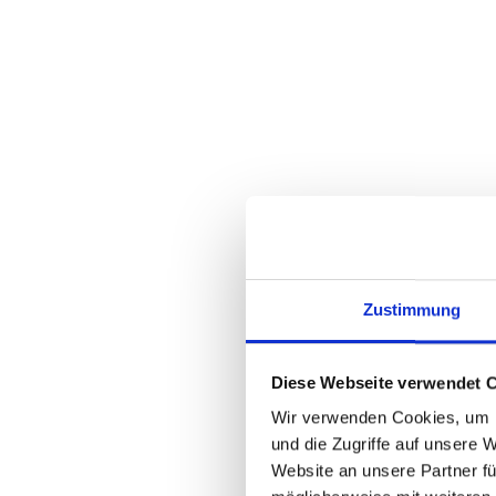
Die 
Über ei
re:fund
kein Au
Drei Di
1. Die 
Zustimmung
2. Die 
Diese Webseite verwendet 
3. Das 
Wir verwenden Cookies, um I
nur im E
und die Zugriffe auf unsere 
Website an unsere Partner fü