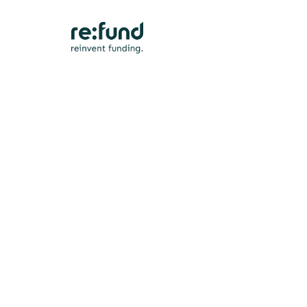
Erfolgsgeschichten
Volle Beschein
beim ersten Ve
Optalio holt sic
Forschungszula