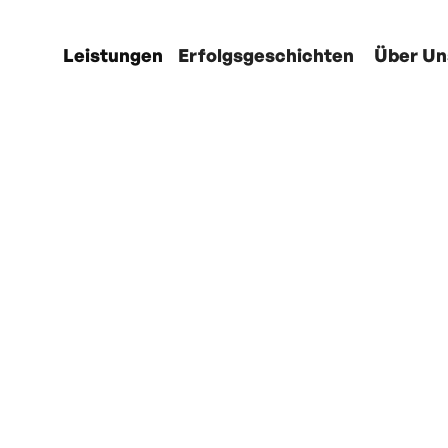
Leistungen
Erfolgsgeschichten
Über Un
igung
rsuch:
h die
ge für