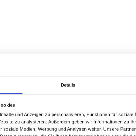
Entscheidung für re:fund
ne persönliche Empfehlung aus dem Investoren-Netzwe
. Bereits im ersten Gespräch wurde klar: Unternehme
sschlusskriterium bei der Forschungszulage.
nge überzeugten Benedikt Sturm, Managing Partner un
realistische Einschätzung der Erfolgswahrscheinlichkeit
Details
Bereitschaft, auch mit Unternehmen in Startup-Größe 
Cookies
Success-Fee-Modell, bei dem beide Seiten das gleiche Z
nhalte und Anzeigen zu personalisieren, Funktionen für soziale
rfolgsfall vergütet wird.
Website zu analysieren. Außerdem geben wir Informationen zu I
r soziale Medien, Werbung und Analysen weiter. Unsere Partner