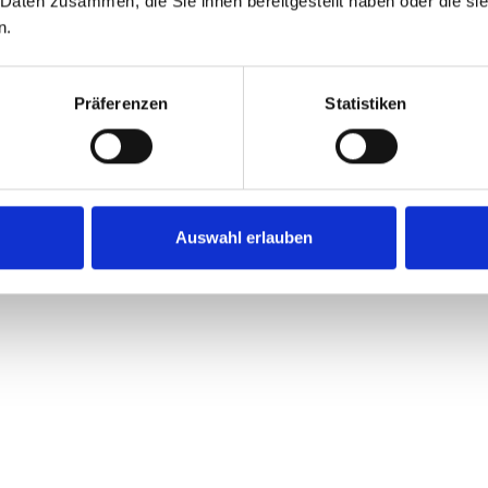
 Daten zusammen, die Sie ihnen bereitgestellt haben oder die s
n.
 Zusammenarbeit mit re:fund
Präferenzen
Statistiken
ammenarbeit gliederte sich in drei Phasen. In der str
ieper wurden zwei separate Förderanträge strukturiert,
ionsplanung und einer für die Monitoring Suite. In der
 technischen Berater Erik Steinhöfel wurden die Arbeit
Auswahl erlauben
zuordnungen erstellt und die Antragstexte formuliert.
 inhaltlichen Beiträge zu konzentrieren, ohne den Proz
rs positiv fiel die unkomplizierte Arbeitsweise auf. O
Formaten liefern, die gerade zur Hand waren, ob Word, 
war klar:
gte: Dann schickst du mir das einfach zu und dann