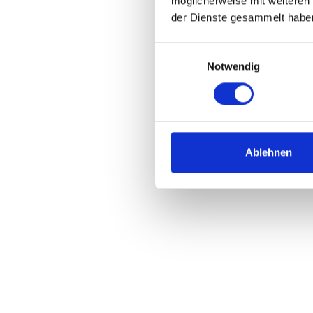
möglicherweise mit weiteren
der Dienste gesammelt habe
Die
Einwilligungsauswahl
Notwendig
Die Zus
Marten P
Produkt
und dem
Ablehnen
Stunden
auf die
Besonde
in den 
Ansage 
“Sie sa