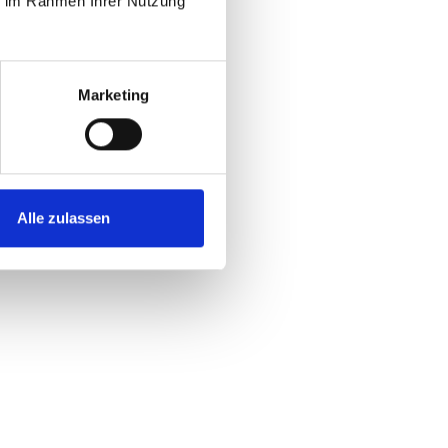
ie im Rahmen Ihrer Nutzung
Marketing
ategischen Antragsplanung mit
 einer für die intelligente
 Ausarbeitung mit Elisabeth Teske
spakete definiert, die
Alle zulassen
 Das ermöglichte es Optalio, sich
ess selbst steuern zu müssen.
ptalio konnte sämtliche Unterlagen
Excel oder per E-Mail. Elisabeths
 machen wir den Rest