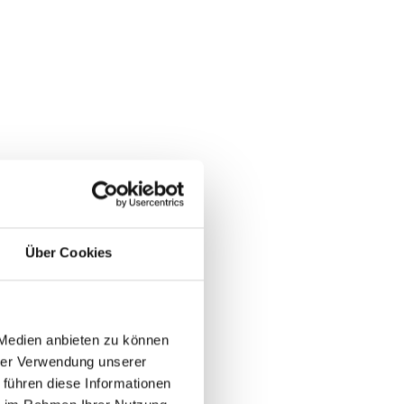
rk entstand der Kontakt zu
nsgröße und Fördervolumen sind
d CTO von Optalio:
 bereits im ersten Gespräch.
Über Cookies
professionell zusammenzuarbeiten.
iel verfolgen und re:fund
 Medien anbieten zu können
hrer Verwendung unserer
 führen diese Informationen